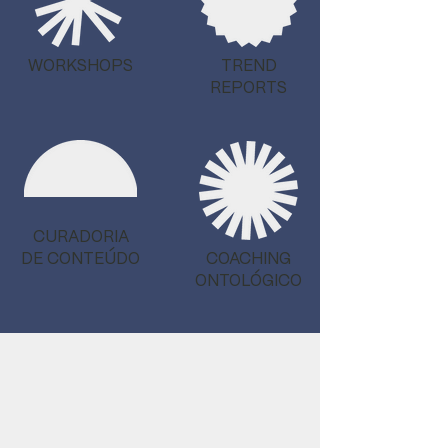
WORKSHOPS
TREND
REPORTS
CURADORIA
DE CONTEÚDO
COACHING
ONTOLÓGICO