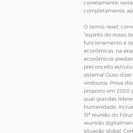
corretamente; resta
completamente; ap
O termo 
reset
, com
“espírito do nosso 
funcionamento e os 
econômicas, na exa
econômicos predatóri
preconceito estrutu
sistema! Ouso dize
vindouros. Prova dis
proposto em 2020 
qual grandes lídere
humanidade, inclui
51ª reunião do Fóru
reunirão digitalmen
situação global. C