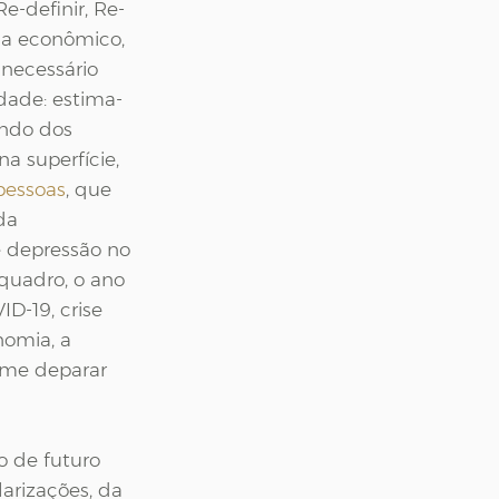
e-definir, Re-
ema econômico, 
 necessário 
edade: estima-
undo dos 
a superfície, 
 pessoas
, que 
da 
 depressão no 
quadro, o ano 
D-19, crise 
nomia, a 
 me deparar 
 de futuro 
arizações, da 