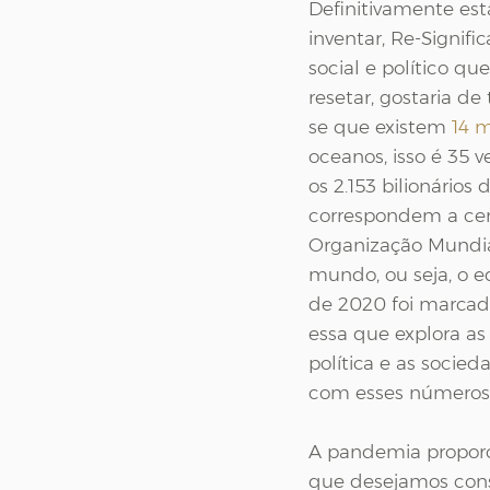
Definitivamente est
inventar, Re-Signifi
social e político q
resetar, gostaria d
se que existem 
14 
oceanos, isso é 35 v
os 2.153 bilionário
correspondem a ce
Organização Mundia
mundo, ou seja, o e
de 2020 foi marcad
essa que explora as
política e as soci
com esses números, 
A pandemia proporc
que desejamos const