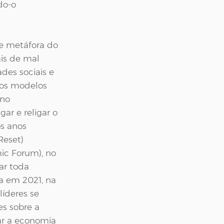
do-o 
e metáfora do 
is de mal 
des sociais e 
os modelos 
 no 
ar e religar o 
s anos 
Reset) 
c Forum), no 
ar toda 
 em 2021, na 
íderes se 
es sobre a 
ar a economia 