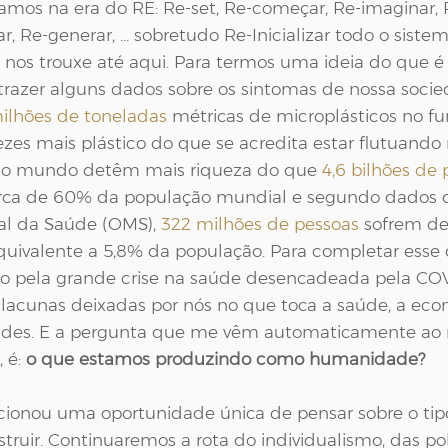
amos na era do RE: Re-set, Re-começar, Re-imaginar, R
car, Re-generar, … sobretudo Re-Inicializar todo o sist
ue nos trouxe até aqui. Para termos uma ideia do que é
e trazer alguns dados sobre os sintomas de nossa soci
milhões de toneladas
 métricas de microplásticos no f
ezes mais plástico do que se acredita estar flutuando n
s do mundo detêm mais riqueza do que 
4,6 bilhões de
rca de 60% da população mundial e segundo dados 
l da Saúde (OMS), 
322 milhões de pessoas
 sofrem de
quivalente a 5,8% da população. Para completar esse 
o pela grande crise na saúde desencadeada pela COVI
 lacunas deixadas por nós no que toca a saúde, a eco
edades. E a pergunta que me vêm automaticamente ao
é: 
o que estamos produzindo como humanidade?
ionou uma oportunidade única de pensar sobre o tipo
ruir. Continuaremos a rota do individualismo, das pol