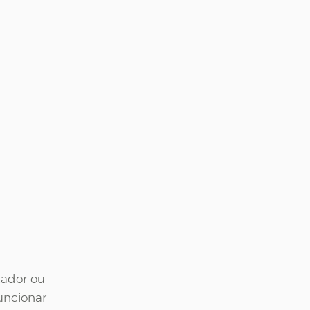
tador ou 
uncionar 