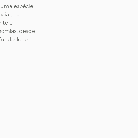
É uma espécie 
ial, na 
nte e 
nomias, desde 
 fundador e 