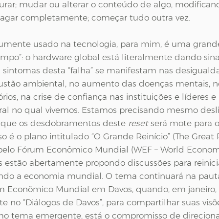
urar; mudar ou alterar o conteúdo de algo, modifican
agar completamente; começar tudo outra vez.
umente usado na tecnologia, para mim, é uma grand
tempo”: o hardware global está literalmente dando sina
sintomas desta “falha” se manifestam nas desigualda
ustão ambiental, no aumento das doenças mentais, n
os, na crise de confiança nas instituições e líderes e
ral no qual vivemos. Estamos precisando mesmo deslig
r que os desdobramentos deste 
reset
 será mote para o
so é o plano intitulado “O Grande Reinício” (The Great 
pelo Fórum Econômico Mundial (WEF – World Economi
s estão abertamente propondo discussões para reinici
ndo a economia mundial. O tema continuará na pauta
m Econômico Mundial em Davos, quando, em janeiro, l
te no “Diálogos de Davos”, para compartilhar suas visõ
omo tema emergente, está o compromisso de direcion